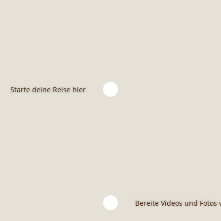
Dein erster Schritt z
paar Detailfragen zu
euch besser kennenl
Starte deine Reise hier
Ab zum Frag
eiten im
halt. Filme deine
o Video eine Gangart,
Bereite Videos und Fotos 
ail an
wissTransfer oder