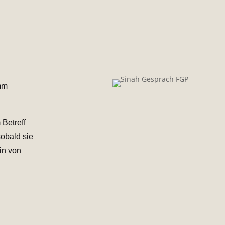
mm
 Betreff
obald sie
in von