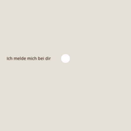
Sobald deine Vorbere
mich innerhalb von 24
unsere Calls vorschl
Ich melde mich bei dir
Gruppe schicken. Dor
Zusammenarbeit. Ich