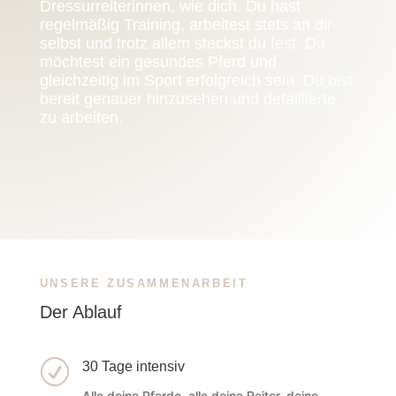
Dressurreiterinnen, wie dich. Du hast
regelmäßig Training, arbeitest stets an dir
selbst und trotz allem steckst du fest. Du
möchtest ein gesundes Pferd und
gleichzeitig im Sport erfolgreich sein. Du bist
bereit genauer hinzusehen und detaillierte
zu arbeiten.
UNSERE ZUSAMMENARBEIT
Der Ablauf
R
30 Tage intensiv
Alle deine Pferde, alle deine Reiter, deine